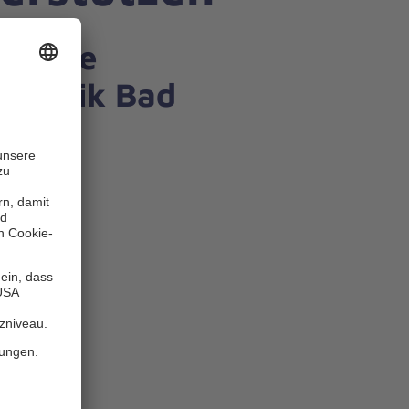
ür die
hklinik Bad