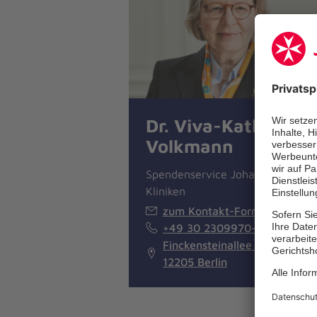
Dr. Viva-Katharina
Volkmann
Spendenservice Johanniter-
Kliniken
zum Kontakt-Formular
+49 30 2309970-455
Finckensteinallee 111
12205 Berlin