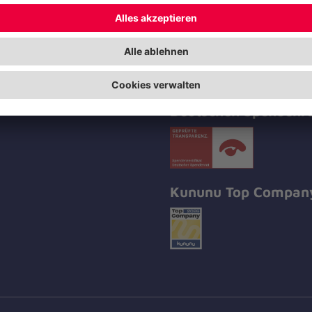
Die Johanniter GmbH 
Deutschen Spendenra
Kununu Top Compan