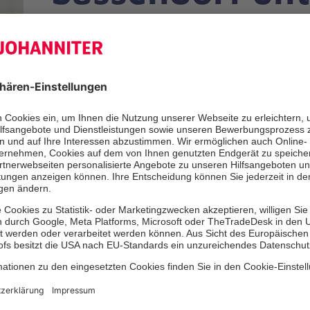
Allgemeine Spenden f
Johanniter-Kinderfac
Sassendorf