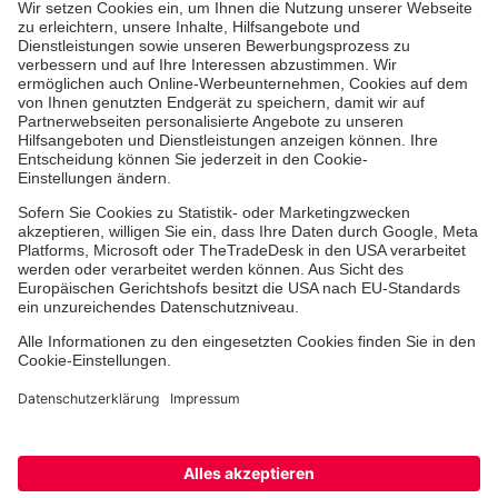
Aus- & Fortbildungen
Erste-Hilfe-Kurse
Jobs & Ehrenamt
Freiwilligendienst
Spendenprojekte
Johanniter-Jugend
Einrichtungen
Dienstleistungen
Facebook
Instagram
Youtube
TikTok
Xing
LinkedIn
Cookie-Einstellungen
Datenschutz
Barrierefreiheit