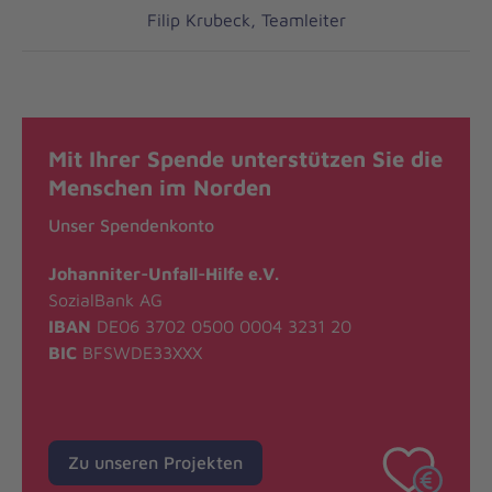
Filip Krubeck, Teamleiter
Mit Ihrer Spende unterstützen Sie die
Menschen im Norden
Unser Spendenkonto
Johanniter-Unfall-Hilfe e.V.
SozialBank AG
IBAN
DE06 3702 0500 0004 3231 20
BIC
BFSWDE33XXX
Zu unseren Projekten