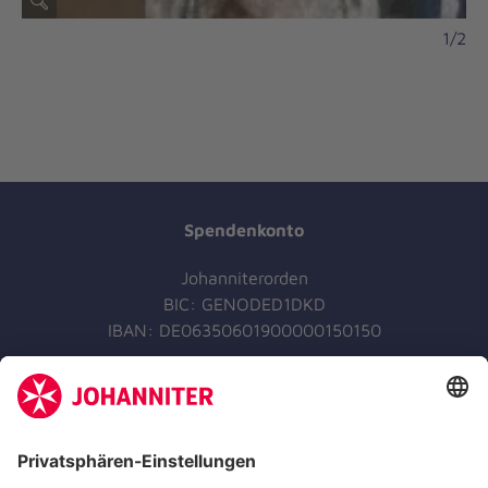
1/2
Spendenkonto
Johanniterorden
BIC: GENODED1DKD
IBAN: DE06350601900000150150
Jetzt spenden