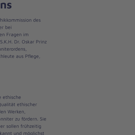
ens
Ethikkommission des
er bei
hen Fragen im
.K.H. Dr. Oskar Prinz
niterordens,
hleute aus Pflege,
e ethische
ualität ethischer
den Werken,
niter zu fördern. Sie
er sollen frühzeitig
kannt und möglichst