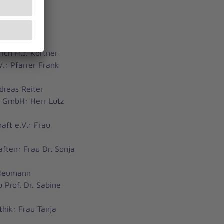
 folgenden
rich H.J. Körtner
V.: Pfarrer Frank
dreas Reiter
r GmbH: Herr Lutz
aft e.V.: Frau
aften: Frau Dr. Sonja
k Neumann
 Prof. Dr. Sabine
thik: Frau Tanja