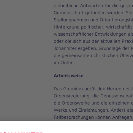
einheitliche Antworten für die gesa
Gemeinschaft gefunden werden. Sie 
Stellungnahmen und Orientierungshil
Hintergrund politischer, wirtschaftli
wissenschaftlicher Entwicklungen a
oder die sich aus der aktuellen Praxi
Johanniter ergeben. Grundlage der 
die gemeinsamen christlichen Über
im Orden.
Arbeitsweise
Das Gremium berät den Herrenmeiste
Ordensregierung, die Genossenscha
die Ordenswerke und die einzelnen 
Werke und Einrichtungen. Anders als
Fallbesprechungen können Anfragen 
Einzelpersonen, z. B. Mitarbeitenden
Pflegeeinrichtungen, an die Kommiss