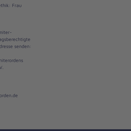
ethik: Frau
niter-
agsberechtigte
dresse senden:
niterordens
V.
orden.de