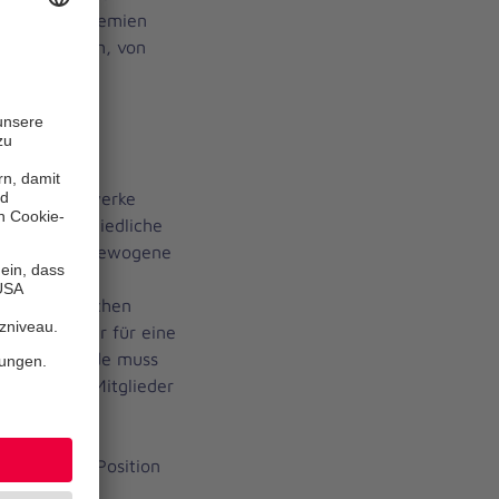
 der Ethik-Gremien
icht bestehen, von
bar leitenden
ller Ordenswerke
gen unterschiedliche
nde und ausgewogene
sen einer
ren christlichen
errenmeister für eine
er Vorsitzende muss
ximal zehn Mitglieder
ntsendenden
ber nicht
ldung ihrer Position