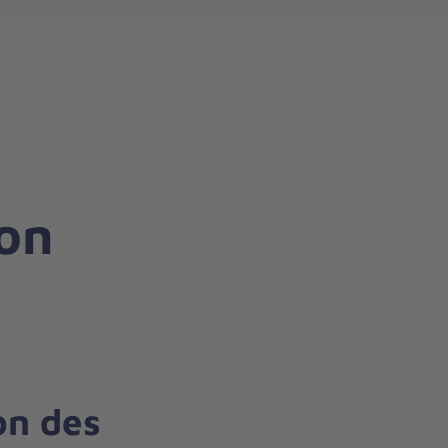
on
on des