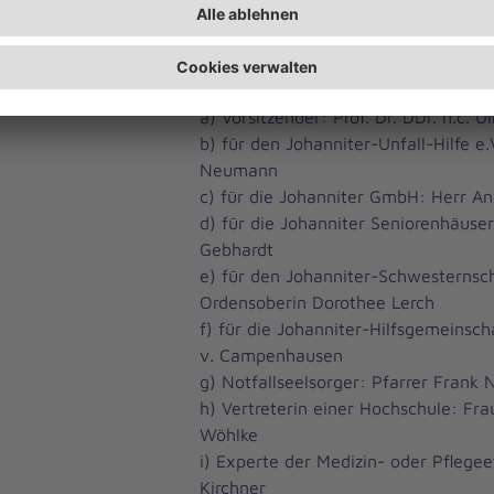
Derzeit besteht die Kommission aus
Mitgliedern:
a) Vorsitzender: Prof. Dr. DDr. h.c. Ul
b) für den Johanniter-Unfall-Hilfe e.
Neumann
c) für die Johanniter GmbH: Herr An
d) für die Johanniter Seniorenhäuse
Gebhardt
e) für den Johanniter-Schwesternsch
Ordensoberin Dorothee Lerch
f) für die Johanniter-Hilfsgemeinsch
v. Campenhausen
g) Notfallseelsorger: Pfarrer Fran
h) Vertreterin einer Hochschule: Frau
Wöhlke
i) Experte der Medizin- oder Pflegee
Kirchner