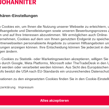
werden, sondern nur von Vertretern
der Einrichtung oder, wenn solche n
Einrichtungsleitungen und vergleich
Mitarbeitenden.
Mitglieder
Der Kommission gehören Vertreter a
sowie externe Experten an. Sie brin
Perspektiven ein, um eine umfasse
Beratung zu gewährleisten. Alle müs
evangelischen Kirche oder einer ande
Kirche angehören und werden vom H
Amtszeit von fünf Jahren berufen. D
ein Mitglied des Ordens sein. Die ma
unterliegen keinem Mandat ihrer e
Organisation und sind dieser gegenü
weisungsgebunden. Sie sind in der Bi
frei.