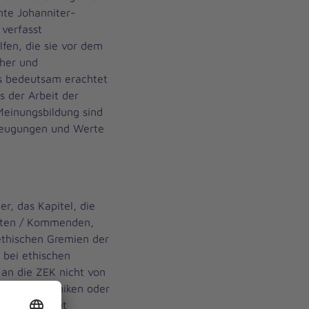
mte Johanniter-
verfasst
fen, die sie vor dem
cher und
ls bedeutsam erachtet
s der Arbeit der
Meinungsbildung sind
zeugungen und Werte
r, das Kapitel, die
ften / Kommenden,
ethischen Gremien der
 bei ethischen
an die ZEK nicht von
 aus den Kliniken oder
ion gerichtet