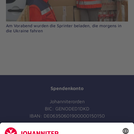
Am Vorabend wurden die Sprinter beladen, die morgens in
die Ukraine fahren
Spendenkonto
Johanniterorden
BIC: GENODED1DKD
IBAN: DE06350601900000150150
Jetzt spenden