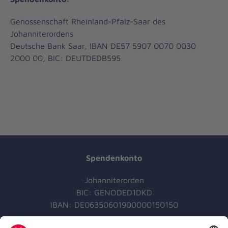
Genossenschaft Rheinland-Pfalz-Saar des
Johanniterordens
Deutsche Bank Saar, IBAN DE57 5907 0070 0030
2000 00, BIC: DEUTDEDB595
Spendenkonto
Johanniterorden
BIC: GENODED1DKD
IBAN: DE06350601900000150150