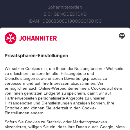
Johanniterorden
BIC: GENODED1DKD
IBAN: DE06350601900000150150
Jetzt spenden
Jetzt abonnieren
Der Newsletter informiert Sie in regelmäßigen
Abständen über unsere Arbeit.
Jetzt abonnieren