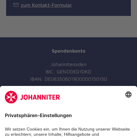
zum Kontakt-Formular
Spendenkonto
Johanniterorden
BIC: GENODED1DKD
IBAN: DE06350601900000150150
Jetzt spenden
Jetzt abonnieren
Der Newsletter informiert Sie in regelmäßigen