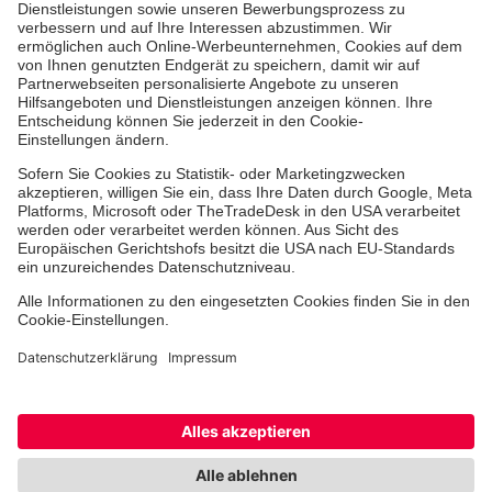
Abständen über unsere Arbeit.
Jetzt abonnieren
Dienste & Leistungen
Mitarbeiten & Lernen
Spenden & Stiften
Facebook
Instagram
Youtube
TikTok
LinkedIn
Cookie-Einstellungen
Datenschutz
Barrierefreiheit