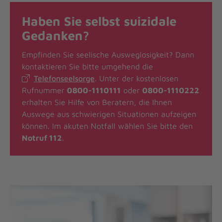
Haben Sie selbst suizidale
Gedanken?
Empfinden Sie seelische Ausweglosigkeit? Dann
kontaktieren Sie bitte umgehend die
Telefonseelsorge
. Unter der kostenlosen
Rufnummer
0800-1110111
oder
0800-1110222
erhalten Sie Hilfe von Beratern, die Ihnen
Auswege aus schwierigen Situationen aufzeigen
können. Im akuten Notfall wählen Sie bitte den
Notruf 112
.