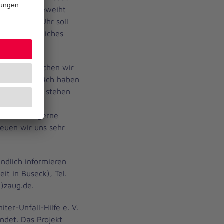
dsburg eingeweiht
bis 16:30 Uhr soll
d ein freundliches
dig wird, suchen wir
ude am Gespräch haben
ur Verfügung stehen
t Offenheit,
n Sie sich gerne
euen wir uns sehr
indlich informieren
it in Buseck), Tel.
)zaug.de
.
ter-Unfall-Hilfe e. V.
ndet. Das Projekt