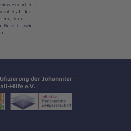
meinwesenarbeit
renbeirat, der
useck, dem
fe Buseck sowie
n.
tifizierung der Johanniter-
all-Hilfe e.V.