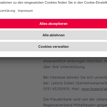
eine neue Plauderbank vor der Bran
werden. Jeden Donnerstag von 15:00 
sie ein offener Ort für Gespräche un
Miteinander werden.
Damit auch diese Plauderbank leben
engagierte Ehrenamtliche, die Fre
und als Ansprechpersonen vor Ort z
möchten. Alles, was man braucht, is
Herzlichkeit und ein wenig Zeit. Wen
ehrenamtlich einbringen möchten, fr
über Ihre Unterstützung.
Bei Interesse können Sie sich unverb
bei: Leticia Gobet (Gemeinwesenarbe
0151 65250919, Mail:
gwa-buseck(at
Die Plauderbank wird von der Johanni
Regionalverband Mittelhessen gespe