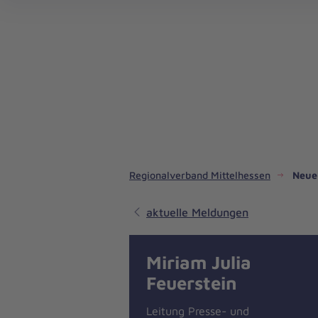
Ambulante Pflege Marburg - Sozialstation Marburg
Seniorenberatung in der Stadt und im Landkreis Gießen - BeKo
Trauerberatung - Trauercafé / Trauerspaziergang - ALS-Angehörigengruppe
Regionalverband Mittelhessen
Neue
aktuelle Meldungen
Miriam Julia
Feuerstein
Leitung Presse- und