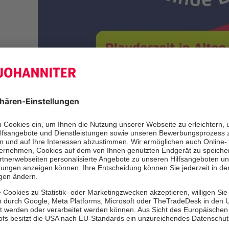
Die Johanniter-Plauderbank in Gro
Anger ist seit ihrer Einweihung vor
einem beliebten wöchentlichen Tref
Viele Menschen nutzen die Gelegenhe
Gespräch zu kommen und neue Konta
große Resonanz zeigt, wie wichtig s
Begegnung für das Miteinander in u
Aufgrund dieses Erfolgs soll im Mai 