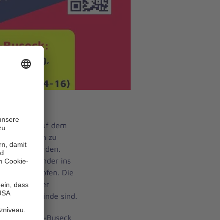
ßen-Buseck auf dem
 neun Monaten zu
fpunkt geworden.
it, miteinander ins
kte zu knüpfen. Die
olche Orte der
nserer Gemeinde sind.
auch in Alten-Buseck