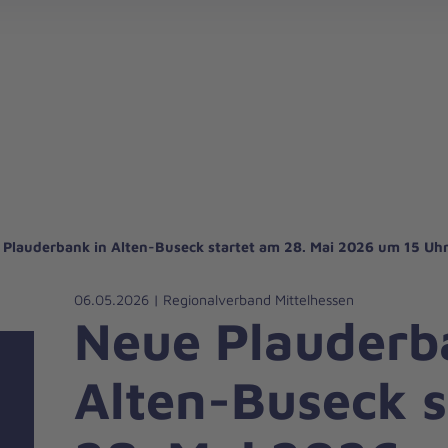
Übersicht: Alle Dienste & Leistungen im RV Mittelhessen
Ambulanter Hospizdienst Marburg (AHD)
TECC-Weiterbildung: Tactical Emergency Casualty Care
Ambulante Pflege Bus
MIC-Gießen - Medical Intervention Car G
Aus- und Weiterbildung Brei
Presse- und Öffentlic
 Plauderbank in Alten-Buseck startet am 28. Mai 2026 um 15 Uh
06.05.2026 | Regionalverband Mittelhessen
Neue Plauderb
Alten-Buseck s