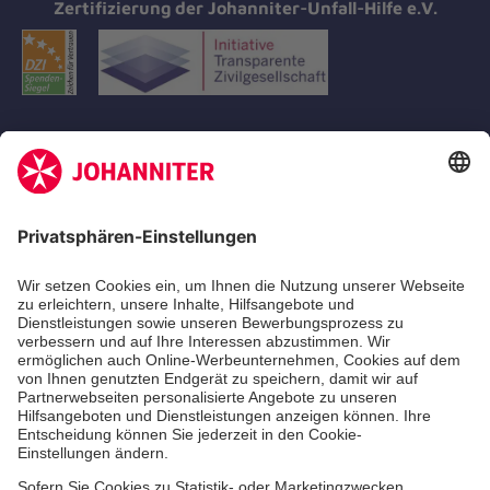
Zertifizierung der Johanniter-Unfall-Hilfe e.V.
Aus- & Fortbildungen
Erste-Hilfe-Kurse
Jobs
Ehrenamt
Freiwilligendienst
Johanniter-Jugend
Spendenprojekte