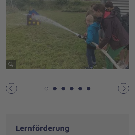
Vorheriges
Näch
Lernförderung