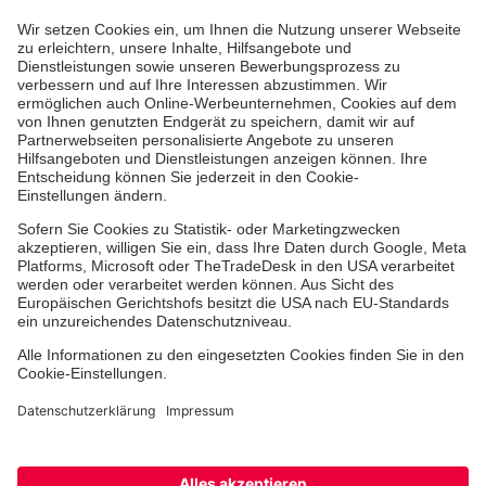
Medizin & Pflege
Zentren
Patienten
Karriere
Hinweisgebersystem
Facebook
Instagram