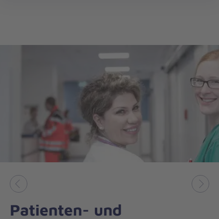
öff
Vorheriges
Näch
Patienten- und