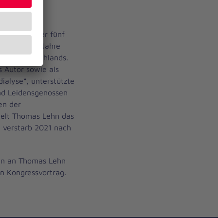
bensjahr über fünf
ng der 60er Jahre
Kinder Deutschlands.
s Autor sowie als
alyse“, unterstützte
und Leidensgenossen
sen der
ielt Thomas Lehn das
 verstarb 2021 nach
ken an Thomas Lehn
en Kongressvortrag.