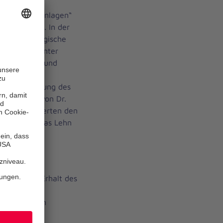
& contra -
ische Shuntanlagen“
ragsbattle“. In der
ffene chirurgische
 Offensive unter
chen Aspekte und
en
ftliche Leitung des
er Leitung von Dr.
ckert, prämierten den
 ersten Thomas Lehn
 Meyer zum Erhalt des
 für sein
chirurgischen
gion West.