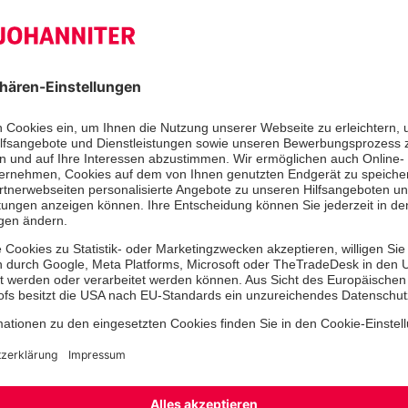
Performance. Der Vortragstitel „pro 
endovaskuläre versus offene chirurg
nahm somit zwei Referenten ins „Vort
Weimarhalle ging Dr. Meyer für die o
Shuntanlage in die argumentierende
Veranschaulichung der wirtschaftli
Vergleich der Literaturdaten zu beid
Operationsmethoden. Die wissenscha
Kongresses und der IAD Vorstand unt
med. Torsten Meyer und Kathleen Ri
erfrischenden Fachvortrag mit dem
Preis in der Geschichte der IAD.
Wir gratulieren Herrn Dr. Alexander
Thomas-Lehn-Preises und danken ihm
Engagement als Vertreter der gefäß
Versorgung der Johanniter in der Re