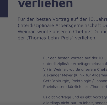
verliehen
Für den besten Vortrag auf der 10. Jah
(Interdisziplinäre Arbeitsgemeinschaft Di
Weimar, wurde unserem Chefarzt Dr. me
der „Thomas-Lehn-Preis“ verliehen.
Für den besten Vortrag auf der 10. 
(Interdisziplinäre Arbeitsgemeinscha
V.) in Weimar, wurde unserem Chefa
Alexander Meyer (Klinik für Allgemei
Gefäßchirurgie, Proktologie / Johan
Rheinhausen) kürzlich der „Thomas-L
Es gibt Vorträge und es gibt Vorträg
allerdings nicht nur im Inhalt, sonde