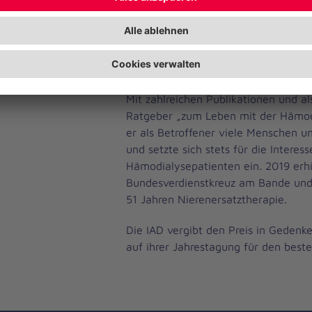
Thomas Lehn war seit seinem 14. Le
Jahrzehnte Dialysepatient und Anfa
einer der ersten dialysepflichtigen 
Mit zahlreichen Publikationen und al
Ratgeber „zum Leben mit der Hämodi
er als Betroffener viele Menschen 
und setzte sich stets für die Interes
Hämodialysepatienten ein. 2019 erh
Bundesverdienstkreuz am Bande und
51 Jahren Nierenersatztherapie.
Die IAD vergibt den Preis in Geden
auf ihrer Jahrestagung für den best