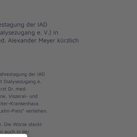
restagung der IAD
alysezugang e. V.) in
d. Alexander Meyer kürzlich
Jahrestagung der IAD
ft Dialysezugang e.
rzt Dr. med.
ne, Viszeral- und
niter-Krankenhaus
ehn-Preis“ verliehen.
e. Die Würze steckt
rn auch in der