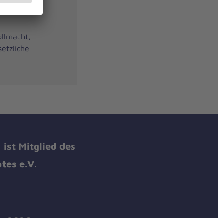
näre
ollmacht,
etzliche
ist Mitglied des
tes e.V.