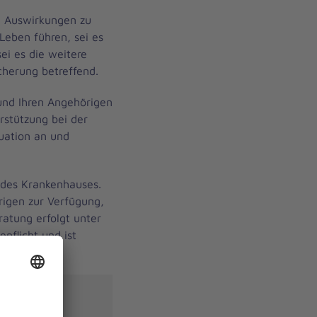
n Auswirkungen zu
eben führen, sei es
ei es die weitere
cherung betreffend.
 und Ihren Angehörigen
rstützung bei der
tuation an und
g des Krankenhauses.
rigen zur Verfügung,
atung erfolgt unter
pflicht und ist