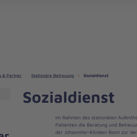
Hospize, Hospizdienste und Hospizvereine
 & Partner
Stationäre Betreuung
Sozialdienst
Sozialdienst
Im Rahmen des stationären Aufentha
Patienten die Beratung und Betreuun
er
der Johanniter-Kliniken Bonn zur Ve