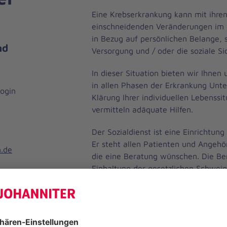
Eine Krebserkrankung kann mit ihre
einschneidenden Veränderungen im L
in Bezug auf persönlichen Belange, s
nd
Versorgung und / oder die soziale Si
In dieser Situation bieten wir Ihnen
in allen Phasen der Erkrankung Unte
login
Klärung Ihrer individuellen Lebenssi
vermitteln adäquate Hilfen.
Der Sozialdienst ist eine Einrichtun
Er steht allen Patienten und Angehö
n.de
die eine Beratung wünschen. Die Ber
Einhaltung der gesetzlichen Schweige
unentgeltlich.
onal
Angebot