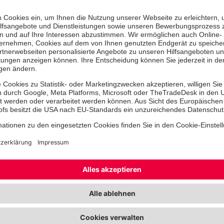
Unterstützung bei der
Krankheitsverarbeitung und
der Krankheitsfolgen
Beratung über und Einleitu
Rehabilitationsmaßnahmen
Beratung in sozialrechtlich
Beantragung von Leistungen
Schwerbehindertenausweis,
Zuzahlungen, Fahrtkosten, 
Hilfsmittel, Leistungen der
Pflegeversicherung usw.)
Beratung über berufliche
Wiedereingliederung
Beratung über und Hilfe bei
der Versorgung nach Entlass
ambulante Dienste, Vermitt