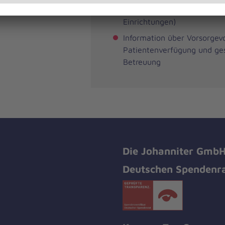
teilstationäre und vollstatio
Einrichtungen)
Information über Vorsorgev
Patientenverfügung und ges
Betreuung
Die Johanniter GmbH 
Deutschen Spendenra