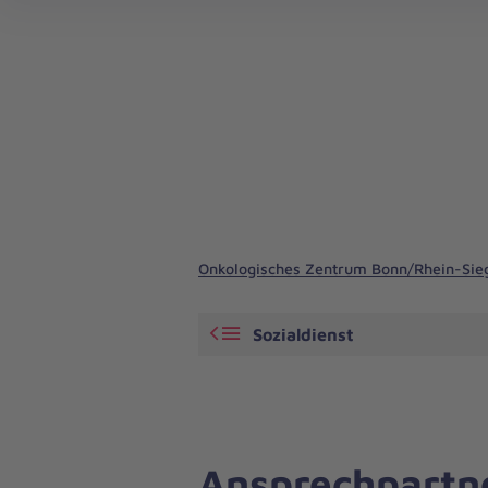
Tumorkonferenz Johanniter-Krankenhaus
Onkologisches Zentrum Bonn/Rhein-Sieg
Sozialdienst
Ansprechpartn