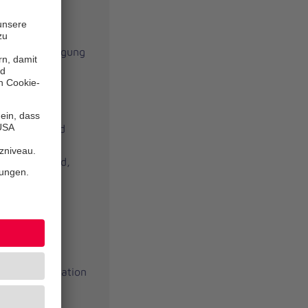
 der Bewältigung
ng von
 (AHB)
en Fragen und
 (z.B.
 Krankengeld,
Rente,
 der Organisation
ung (z.B.
lung in