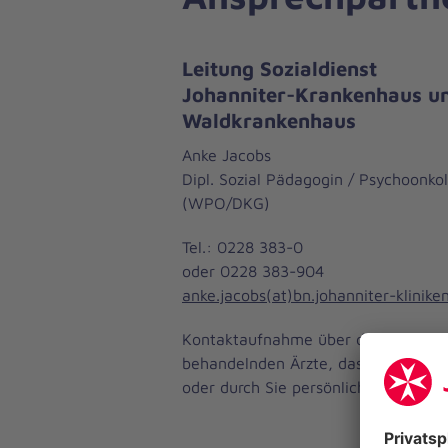
Leitung Sozialdienst
Johanniter-Krankenhaus u
Waldkrankenhaus
Anke Jacobs
Dipl. Sozial Pädagogin / Psychoonko
(WPO/DKG)
Tel.: 0228 383-0
oder 0228 383-904
anke.jacobs(at)bn.johanniter-klinike
Kontaktaufnahme über die
behandelnden Ärzte, das Pflegepers
oder durch Sie persönlich.