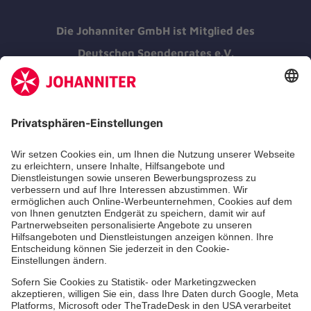
Die Johanniter GmbH ist Mitglied des
Deutschen Spendenrates e.V.
Kununu Top Company 2026
Onkologische Praxen
Organzentren