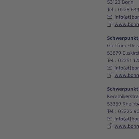
53123 Bonn
Tel.: 0228 64
info(at)bo
www.bonne
Schwerpunktp
Gottfried-Diss
53879 Euskir
Tel.: 02251 1
info(at)bo
www.bonne
Schwerpunkt
Keramikerstra
53359 Rhein
Tel.: 02226 
info(at)bo
www.bonne