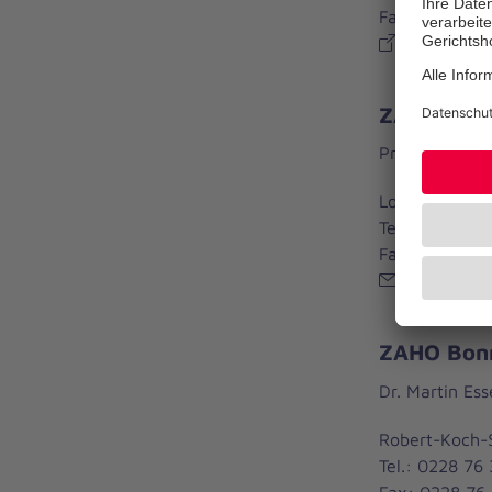
Fax: 02232 7
www.zaho-
ZAHO Bonn
Prof. Dr. Walt
Loestraße 9-1
Tel.: 0228 44
Fax: 0228 4
www.zaho-
ZAHO Bonn
Dr. Martin Ess
Robert-Koch-S
Tel.: 0228 76
Fax: 0228 76