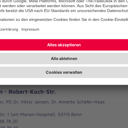
4434
rheinland.de
 - Loestraße
er Verbeek, Dr. Matthias Zipfel
1, 53113 Bonn
6400-0
46400-999
rheinland.de
 - Robert-Koch-Str.
er, PD Dr. Viktor Janzen, Dr. Annette Schäfer-Haas
tr. 1 (am Marien-Hospital), 53115 Bonn
 38 78 20
 38 78 29