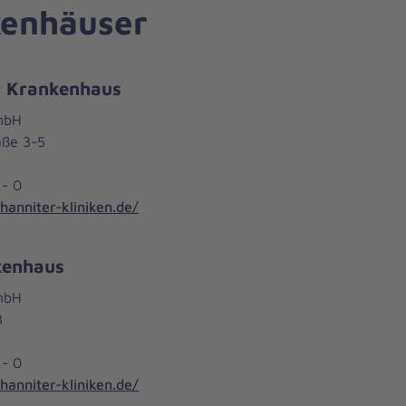
enhäuser
r Krankenhaus
mbH
aße 3-5
 - 0
anniter-kliniken.de/
kenhaus
mbH
3
 - 0
anniter-kliniken.de/