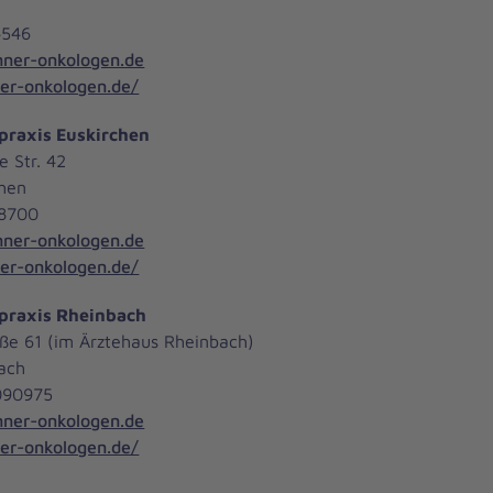
4546
nner-onkologen.de
r-onkologen.de/
raxis Euskirchen
e Str. 42
chen
28700
nner-onkologen.de
r-onkologen.de/
praxis Rheinbach
ße 61 (im Ärztehaus Rheinbach)
bach
9090975
nner-onkologen.de
r-onkologen.de/