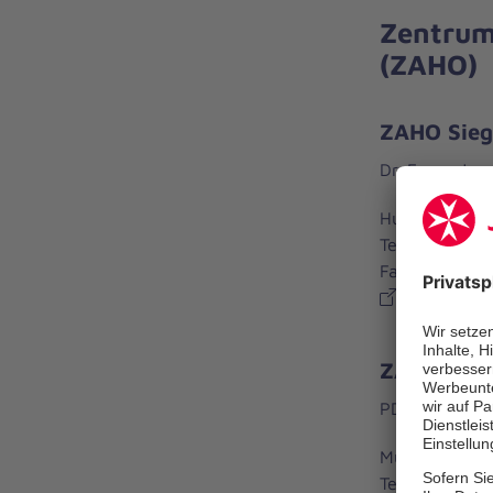
Zentrum
(ZAHO)
ZAHO Sieg
Dr. Franz-Jose
Humperdinckst
Tel.: 02241 
Fax: 02241 5
www.zaho-
ZAHO Brü
PD Dr. Sebast
Mühlenstr. 21
Tel.: 02232 