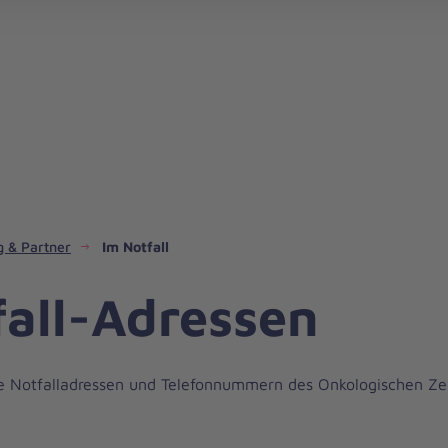
Hospize, Hospizdienste und Hospizvereine
 & Partner
Im Notfall
fall-Adressen
ie Notfalladressen und Telefonnummern des Onkologischen Z