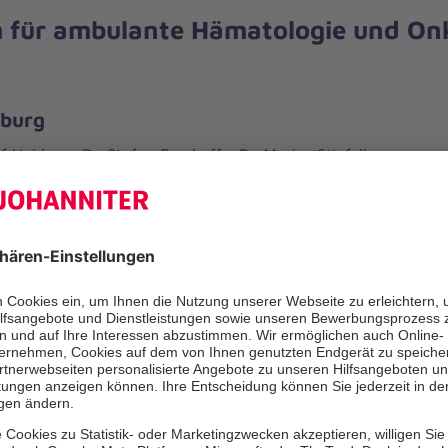
 für ambulante Hämatologie und On
burg
f Heidgen, Dr. Stefan Fronhoffs, Dr. Marius Stiefelhagen
r. 10-14, 53721 Siegburg
5954-0
954-40
rheinland.de
hl
ian Stier, Dr. Annette Schäfer-Haas
-23, 50321 Brühl
504010