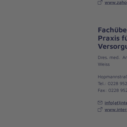
www.zaho-
Fachübe
Praxis f
Versorg
Dres. med. An
Weiss
Hopmannstraß
Tel.: 0228 95
Fax: 0228 95
info(at)in
www.inter