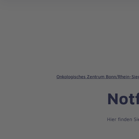
Tumorkonferenz Johanniter-Krankenhaus
Onkologisches Zentrum Bonn/Rhein-Sieg
Not
Hier finden S