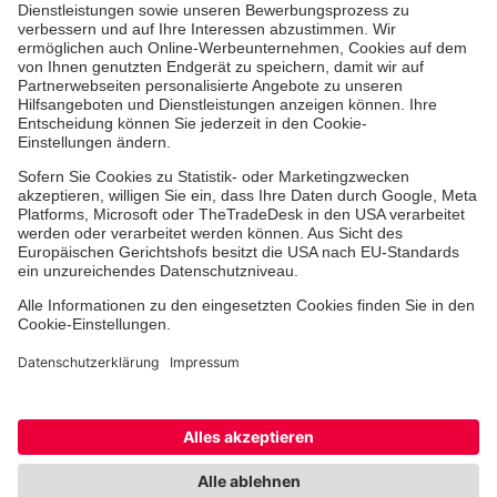
Onkologische Praxen
Organzentren
Strahlentherapie
Partner
Hinweisgebersystem
Facebook
Instagram
TikTok
LinkedIn
Cookie-Einstellungen
Datenschutz
Barrierefreiheit