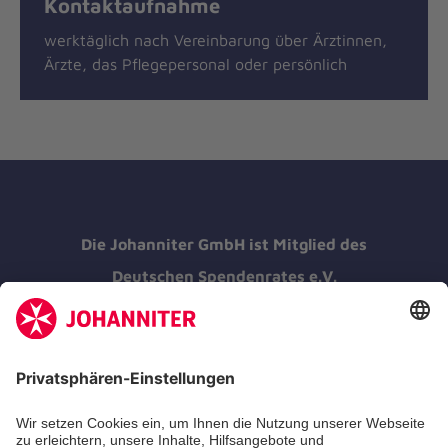
Kontaktaufnahme
werktäglich nach Vereinbarung über Ärztinnen,
Ärzte, das Pflegepersonal oder persönlich
Die Johanniter GmbH ist Mitglied des
Deutschen Spendenrates e.V.
Kununu Top Company 2026