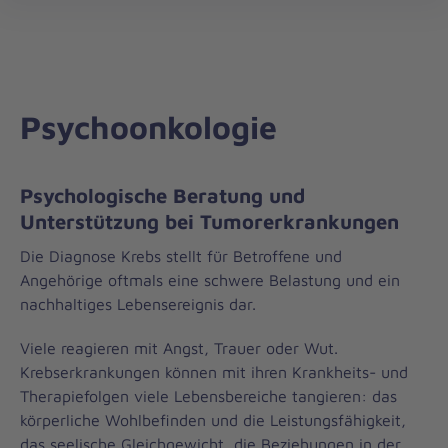
Onkologisches
öff
Zentrum
Bonn/Rhein-
Sieg
&
Partner
Psychoonkologie
Psychologische Beratung und
Unterstützung bei Tumorerkrankungen
Die Diagnose Krebs stellt für Betroffene und
Angehörige oftmals eine schwere Belastung und ein
nachhaltiges Lebensereignis dar.
Viele reagieren mit Angst, Trauer oder Wut.
Krebserkrankungen können mit ihren Krankheits- und
Therapiefolgen viele Lebensbereiche tangieren: das
körperliche Wohlbefinden und die Leistungsfähigkeit,
das seelische Gleichgewicht, die Beziehungen in der