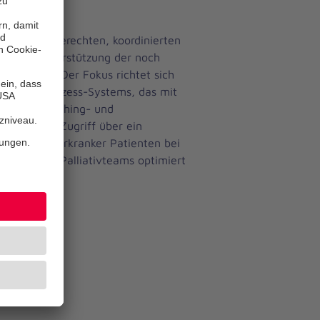
ner bedarfsgerechten, koordinierten
ung zur Unterstützung der noch
ung (SAPV). Der Fokus richtet sich
d Pflege-Prozess-Systems, das mit
wie um Coaching- und
einsamen Zugriff über ein
orgung schwerkranker Patienten bei
en und des Palliativteams optimiert