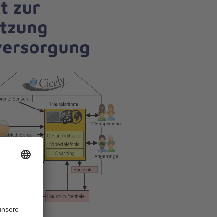
t zur
ützung
versorgung