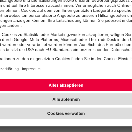
Hospizbewegung und Palliativmedizin.
Das Gesamtziel des Projekts ist die Entwicklung ei
und nutzerorientierten Technologie und Dienstleist
jungen spezialisierten ambulanten Palliativversorg
auf die Realisierung eines Pflege-Dokumenten- un
einem häuslichen Monitoring-System gekoppelt so
Empowerment-Module ergänzt wird. Durch den gem
Internetportal soll die sektorenübergreifende Vers
gleichzeitiger Entlastung der pflegenden Angehörig
werden.
Projektbeginn:
31. Oktober 2012
Projektdauer:
3 Jahre
Mehr Informationen gibt es
hier
.