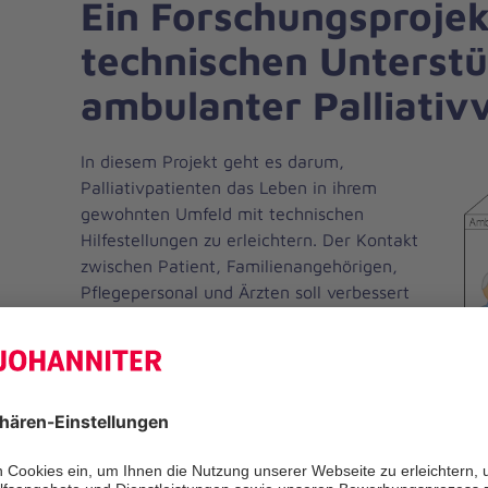
Ein Forschungsprojek
technischen Unterst
ambulanter Palliativ
In diesem Projekt geht es darum,
Palliativpatienten das Leben in ihrem
gewohnten Umfeld mit technischen
Hilfestellungen zu erleichtern. Der Kontakt
zwischen Patient, Familienangehörigen,
Pflegepersonal und Ärzten soll verbessert
und die Selbständigkeit des Patienten
gefördert werden. Im Fokus steht dabei die
Unterstützung der individuellen
Lebensqualität schwerkranker Menschen.
Cicely ist benannt nach Cicely Saunders,
englische Ärztin, Krankenschwester und
Begründerin der modernen