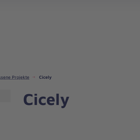
Regionalverband Niedersachsen Mitte
ssene Projekte
Cicely
Cicely