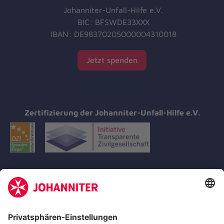
Johanniter-Unfall-Hilfe e.V.
BIC: BFSWDE33XXX
IBAN: DE98370205000004310018
Jetzt spenden
Zertifizierung der Johanniter-Unfall-Hilfe e.V.
Aus- & Fortbildungen
Erste-Hilfe-Kurse