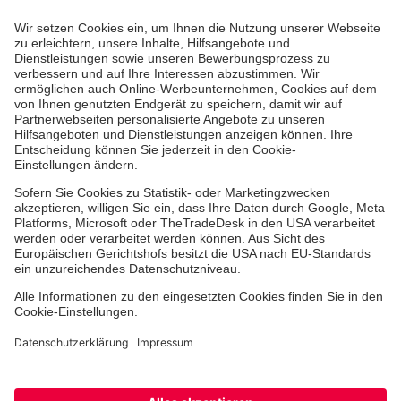
Jobs
Ehrenamt
Freiwilligendienst
Johanniter-Jugend
Spendenprojekte
Kindertagesstätten
Einrichtungen
Dienstleistungen
Facebook
Instagram
Youtube
TikTok
Xing
LinkedIn