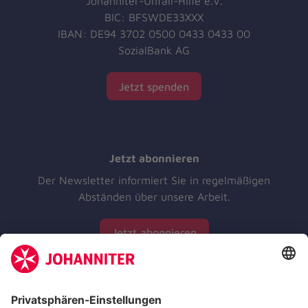
Johanniter-Unfall-Hilfe e.V.
BIC: BFSWDE33XXX
IBAN: DE94 3702 0500 0433 0433 00
SozialBank AG
Jetzt spenden
Jetzt abonnieren
Der Newsletter informiert Sie in regelmäßigen
Abständen über unsere Arbeit.
Jetzt abonnieren
Zertifizierung der Johanniter-Unfall-Hilfe e.V.