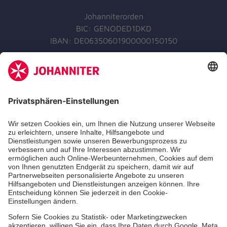
Johanniterorden
BIC: GENODED1DKD
IBAN: DE06350601900000150150
Jetzt spenden
Jetzt abonnieren
Der Newsletter informiert Sie in regelmäßigen
Abständen über unsere Arbeit.
Jetzt abonnieren