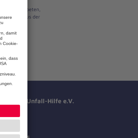
, werden gebeten,
Dresden – Haus der
351 81240
hanniter-Unfall-Hilfe e.V.
 führt das