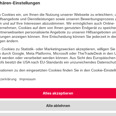
Diejenigen, die teilnehmen möchten
sich vorher in der Dreikönigskirche 
Kirche entweder über
www.hdk-
dkk.de/Veranstaltungen
oder
0
anzumelden.
Zertifizierung der Jo
Die Johanniter GmbH