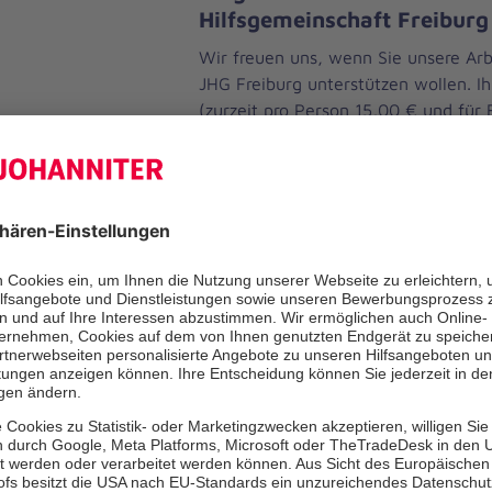
Hilfsgemeinschaft Freiburg
Wir freuen uns, wenn Sie unsere Arbe
JHG Freiburg unterstützen wollen. Ih
(zurzeit pro Person 15,00 € und für
hilft uns bei unserer ehrenamtlichen 
Auch wenn Sie aktiv bei uns mitarbe
Sie herzlich willkommen.
Um Mitglied zu werden, nehmen Sie 
über das
Kontaktformular
auf.
Wir freuen uns auf Sie!
Wenn Sie Mitglied der Grünen Dame
wollen, so können Sie diese gerne u
gruene.damen.uniklinikfreiburg@gma
Wenn Sie die Arbeit der JHG Freibur
einmaligen Spende unterstützen möc
auch darüber natürlich sehr. Unsere