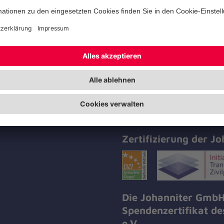
VR Bank Schopfheim
BIC GENODE61SPF
IBAN DE81 6839 1500 0006 2472 
Selbstverständlich schicken wir Ihne
eine Spendenbescheinigung.
Zertifizierung der Jo
Die Johanniter GmbH
Spendenzertifikat d
e.V.