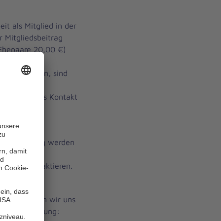
it als Mitglied in der
r Mitgliedsbeitrag
 Ehepaare 20,00 €)
Arbeit.
iten möchten, sind
bitte mit uns Kontakt
n in Freiburg werden
nter
il.com kontaktieren.
g mit einer
hten, freuen wir uns
 Bankverbindung: