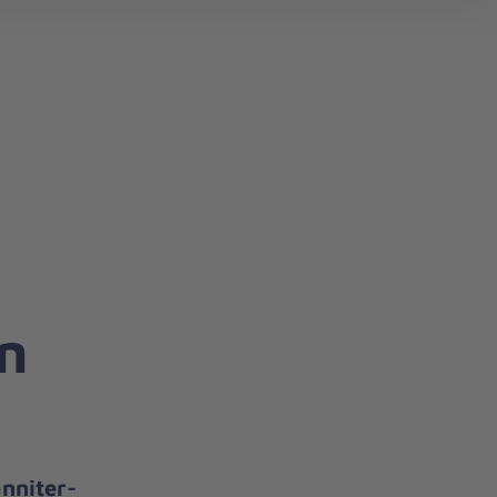
n
nniter-