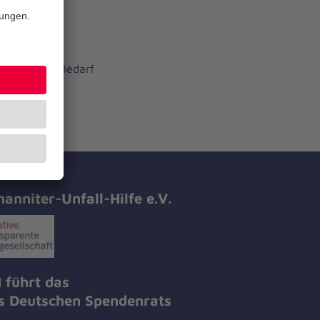
02
n gerne bei Bedarf
hanniter-Unfall-Hilfe e.V.
 führt das
es Deutschen Spendenrats