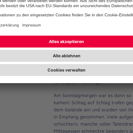
wieder auf den wunderschönen Hof 
Heidmühlen in Schleswig-Holstein. E
und sonnige Woche werden!
Der erste Abend war wie immer d
Kennenlernen des gesamten Teams g
diesem Jahr viele noch unerfahrene
dementsprechend aufgeregte Betreu
dabeihatten, war dies besonders wi
Unterlagen verteilt und die ersten F
ließen wir den Abend in entspannter
Atmosphäre ausklingen.
Am Sonntagmorgen war es dann so w
kamen! Schlag auf Schlag trafen geg
dem Gelände ein und wurden von ihr
in Empfang genommen. Viele aufge
schüchtern, manche voller Tatendran
Mittagessen schmeckte besonders gu