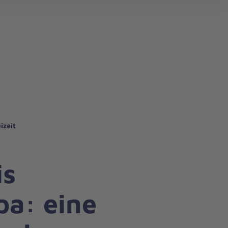
izeit
is
pa: eine