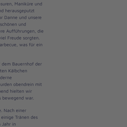
suren, Maniküre und
und herausgeputzt
or Danne und unsere
 schönen und
re Aufführungen, die
iel Freude sorgten.
arbecue, was für ein
f dem Bauernhof der
ften Kälbchen
oderne
wurden obendrein mit
end hielten wir
rs bewegend war.
e. Nach einer
 einige Tränen des
 Jahr in