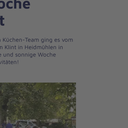
oche
t
nem Küchen-Team ging es vom
m Klint in Heidmühlen in
öne und sonnige Woche
itäten!