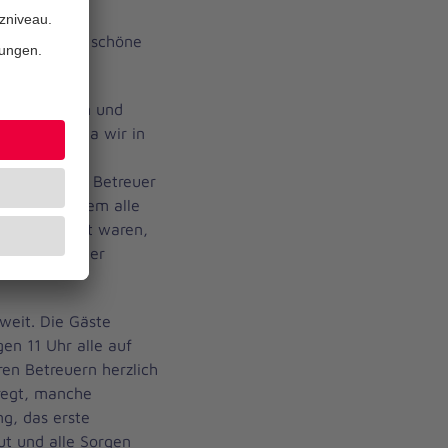
am Klint in
s sollte eine schöne
em Ankommen und
ewidmet. Da wir in
 und
erinnen und Betreuer
chtig. Nachdem alle
ragen geklärt waren,
 und fröhlicher
eit. Die Gäste
en 11 Uhr alle auf
en Betreuern herzlich
regt, manche
g, das erste
t und alle Sorgen