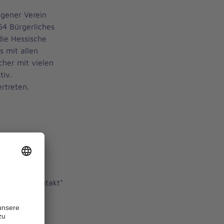
agener Verein
54 Bürgerliches
ie Hessische
 mit allen
cher mit vielen
tiv.
rtreten.
epunkt "Kontakt"