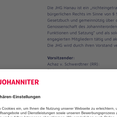
Die JHG Hanau ist ein „nichteingetr
bürgerlichen Rechts im Sinne von § 
Gesetzbuch und gemeinnützig über d
Genossenschaft des Johanniterordens
Funktionen und Satzung” und als sol
engagierten Mitgliedern tätig und ak
Die JHG wird durch ihren Vorstand ve
Vorsitzender:
Achaz v. Schwerdtner (RR):
Bickenstr. 2
63456 Hanau
Tel. 06181 / 900100
Fax 03212 / 1109493
Online-Kontaktformular: Siehe Menu
Stellvertretender Vorsitzender:
Casimir v. Moltke (ER)