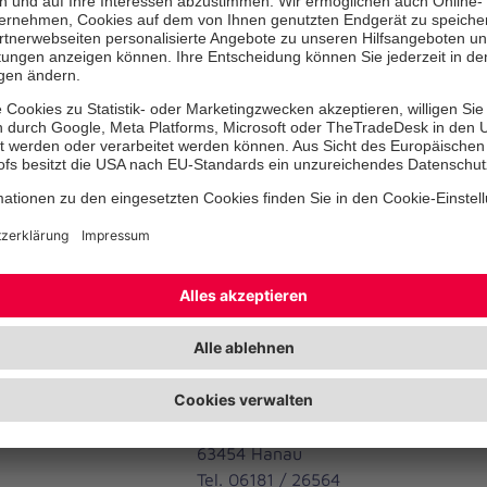
Forsthof
63776 Mömbris
Tel. 06029 / 9996561
Schatzmeisterin:
Christoph Hartmann
c/o Johanniter-Unfall-Hilfe e.V.
Regionalverband Hanau & Main-Kinz
Geschäftsstelle Hanau
Friedberger Straße 9
63452 Hanau
Tel. 06181 / 900 10-0
Schriftführer:
Mechthild v. Brünneck
Burgallee 31B
63454 Hanau
Tel. 06181 / 26564