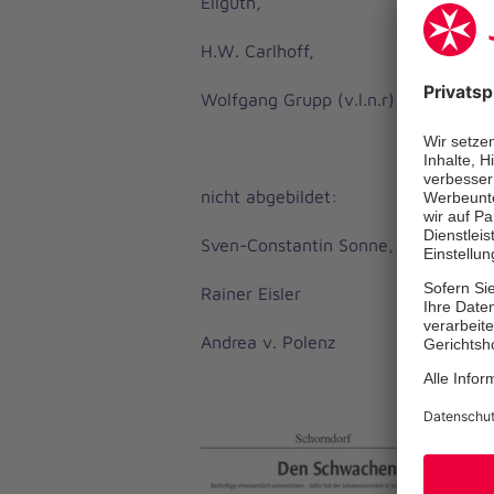
Ellguth,
H.W. Carlhoff,
Wolfgang Grupp (v.l.n.r)
nicht abgebildet:
Sven-Constantin Sonne,
Rainer Eisler
Andrea v. Polenz