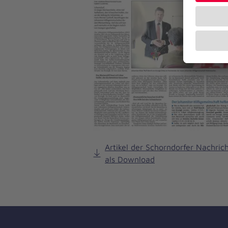
Artikel der Schorndorfer Nachric
als Download