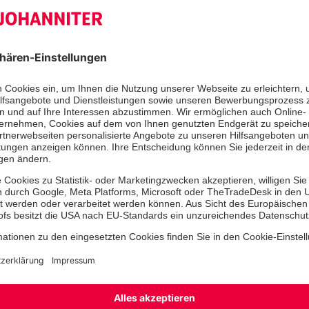
nieder. Dankbar schauen wir auf ihre
Neue Rechnungsprüferin ist Andrea 
Gerne steht Ihnen als Ansprechpartn
zur Verfügung:
Über unserer Kontaktseite erreichen
elektronisch.
Wulf-Henrik v. Krosigk
In den Geißhecken 7
73614 Schorndorf
Nächste Mitgliederversammlung wir
um 18 Uhr sein.