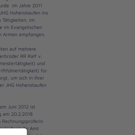
urde im Jahre 2011
 JHG Hohenstaufen ins
 Tätigkeiten, im
e im Evangelischen
nen Armen empfangen.
eiten auf mehrere
erbrüder RR Ralf v.
eistertätigkeit) und
iftführertätigkeit) für
rgt, um sich in Ihrer
 der JHG Hohenstaufen
am Juni 2012 ist
ng am 20.2.2018
n Rechnungsprüferin
Lauterburg ihr Amt