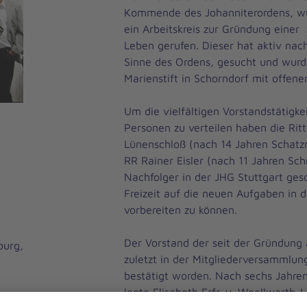
Kommende des Johanniterordens, w
ein Arbeitskreis zur Gründung einer
Leben gerufen. Dieser hat aktiv nach
Sinne des Ordens, gesucht und wurd
Marienstift in Schorndorf mit offe
Um die vielfältigen Vorstandstätigk
Personen zu verteilen haben die Ritt
Lünenschloß (nach 14 Jahren Schatzm
RR Rainer Eisler (nach 11 Jahren Schr
Nachfolger in der JHG Stuttgart geso
Freizeit auf die neuen Aufgaben in
vorbereiten zu können.
Der Vorstand der seit der Gründung 
burg,
zuletzt in der Mitgliederversammlu
bestätigt worden. Nach sechs Jahre
legte Elisabeth Frfr. v. Woellwarth-