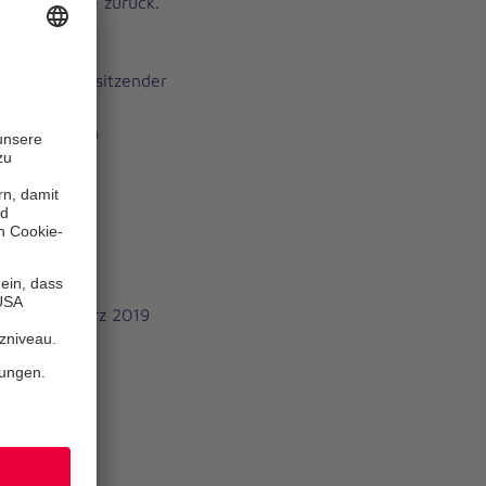
 sechs Jahre zurück.
von Polenz.
er unser Vorsitzender
 Sie ihn auch
d am 12. März 2019