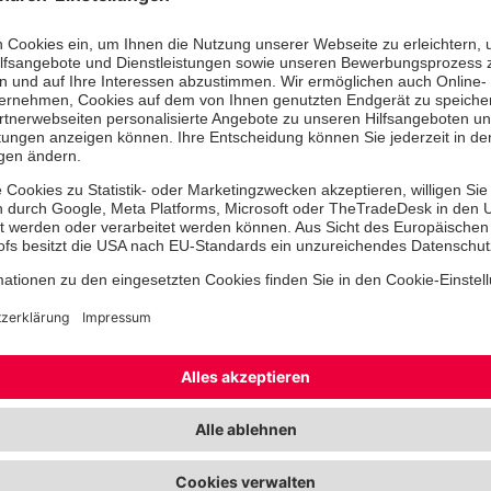
Einzelpersonen und Familien.
Das Diakonische Werk berät und begl
durch Sozialarbeiter, wir geben im 
Möglichkeiten einen finanziellen Beit
In beiden Fällen sind wir auf Spende
angewiesen.
Zertifizierung der Jo
Die Johanniter GmbH
Spendenzertifikat d