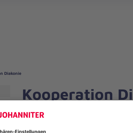
n Diakonie
Kooperation D
Die JHG Kassel kooperiert mit dem 
Kassel zur wirksamen Unterstützung