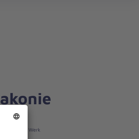
iakonie
Diakonischen Werk
 bedürftiger