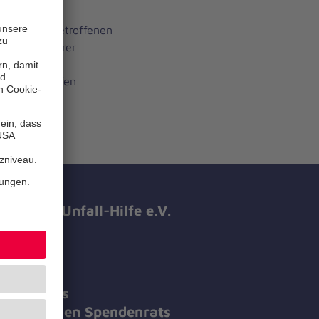
eitet die Betroffenen
Rahmen unserer
rag.
n und Mithilfen
hanniter-Unfall-Hilfe e.V.
 führt das
es Deutschen Spendenrats