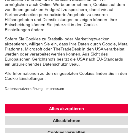
Aus- & Fortbildungen
Erste-Hilfe-Kurse
Jobs & Ehrenamt
Freiwilligendienst
Spendenprojekte
Einrichtungen
Dienstleistungen
Facebook
Instagram
Youtube
TikTok
Xing
LinkedIn
Cookie-Einstellungen
Datenschutz
Barrierefreiheit
Impressum
Kontakt
Widerruf