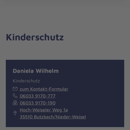
Landesverband
öff
Hessen/Rheinland-
Pfalz/Saar
Kinderschutz
Daniela Wilhelm
Kinderschutz
zum Kontakt-Formular
06033 9170-777
06033 9170-190
Hoch-Weiseler Weg 1a
35510 Butzbach/Nieder-Weisel