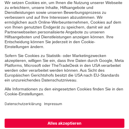
Aus- & Fortbildungen
Erste-Hilfe-Kurse
Jobs & Ehrenamt
Freiwilligendienst
Spendenprojekte
Johanniter-Jugend
Einrichtungen
Dienstleistungen
Facebook
Instagram
Youtube
TikTok
Xing
LinkedIn
Cookie-Einstellungen
Datenschutz
Barrierefreiheit