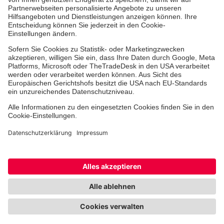
Jobs & Ehrenamt
Freiwilligendienst
Spendenprojekte
Johanniter-Jugend
Einrichtungen
Dienstleistungen
Facebook
Instagram
Youtube
TikTok
Xing
LinkedIn
Cookie-Einstellungen
Datenschutz
Barrierefreiheit
Impressum
Kontakt
Widerruf