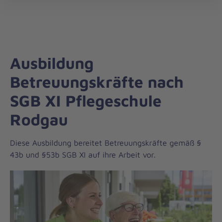
Landesverband
öff
Hessen/Rheinland-
Pfalz/Saar
Ausbildung
Betreuungskräfte nach
SGB XI Pflegeschule
Rodgau
Diese Ausbildung bereitet Betreuungskräfte gemäß §
43b und §53b SGB XI auf ihre Arbeit vor.