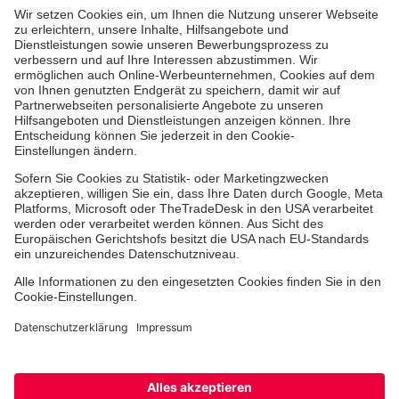
Aus- & Fortbildungen
Erste-Hilfe-Kurse
Jobs & Ehrenamt
Freiwilligendienst
Spendenprojekte
Johanniter-Jugend
Einrichtungen
Dienstleistungen
Facebook
Instagram
Youtube
TikTok
Xing
LinkedIn