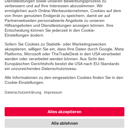
Ehrenamt
Freiwilligendienst
Johanniter-Jugend
Spendenprojekte
Kindertagesstätten
Einrichtungen
Dienstleistungen
Facebook
Instagram
Youtube
TikTok
Xing
LinkedIn
Cookie-Einstellungen
Datenschutz
Barrierefreiheit