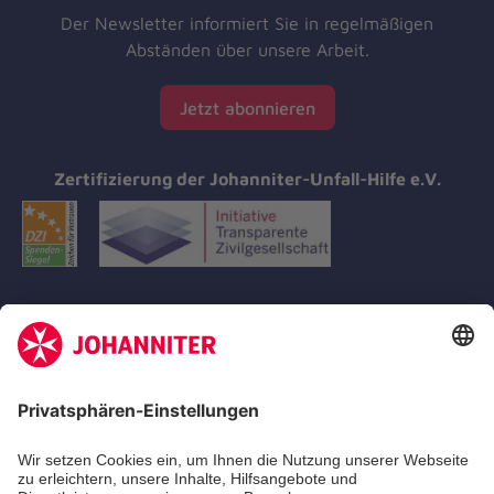
Der Newsletter informiert Sie in regelmäßigen
Abständen über unsere Arbeit.
Jetzt abonnieren
Zertifizierung der Johanniter-Unfall-Hilfe e.V.
Aus- & Fortbildungen
Erste-Hilfe-Kurse
Jobs