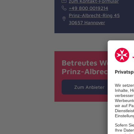
zum Kontakt-Formular
+49 800 0019214
Prinz-Albrecht-Ring 45
30657 Hannover
Betreutes Wohnen
Prinz-Albrecht-Rin
Zum Anbieter