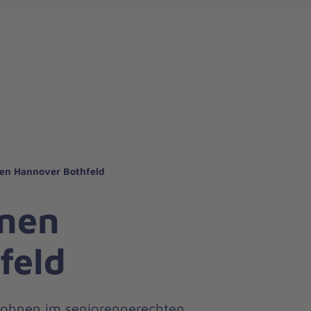
en Hannover Bothfeld
nen
feld
Wohnen im seniorengerechten