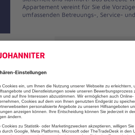
Appartement vereint für Sie die Vorzüg
umfassenden Betreuungs-, Service- und
Unsere Leist
Nutzen Sie bei uns ein senioren
g
Appartement, das alle Vorzüge 
Wohnens mit optionaler Betreuun
Wohnung ist vom Pflegebereich
getrennt, Sie können hier Ihre 
genießen wie ein Höchstmaß an 
individuellem Komfort. Unser 2
Notrufsystem sorgt dafür, dass 
Stelle ist, falls Sie einmal Hilfe
Die mit eigenem Bad ausgestat