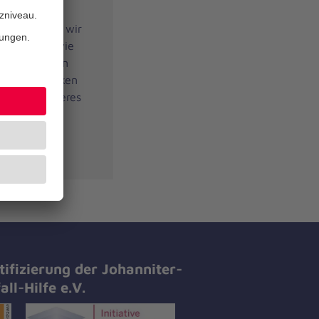
nach Ihren
unsch helfen wir
leistungen wie
 dabei, Sie in
sten. Entdecken
ngebote unseres
herzlich
.
tifizierung der Johanniter-
all-Hilfe e.V.