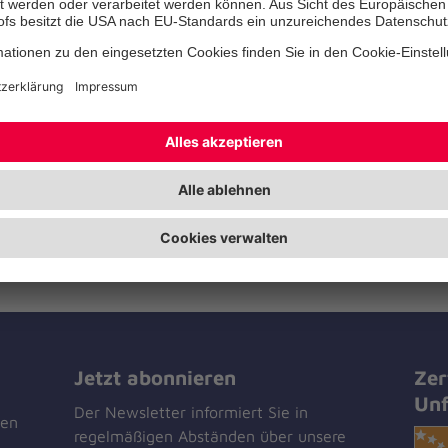
Appartements können Sie ganz 
Vorstellungen möblieren. Auf W
Ihnen gerne mit diversen Dienst
zum Beispiel der Grundreinigung
Ihrer Haushaltsführung zu entla
Sie außerdem die vielfältigen A
Hauses rund um Freizeit und
Therapiemöglichkeiten: Sie sind 
eingeladen, daran teilzunehmen
Jetzt abonnieren
Zer
Unf
Der Newsletter informiert Sie in
men
regelmäßigen Abständen über unsere