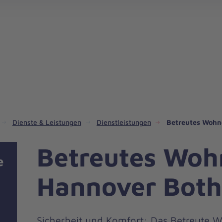
Regionalverband Niedersachsen Mitte
Dienste & Leistungen
Dienstleistungen
Betreutes Wohn
Betreutes Woh
e
Hannover Both
Sicherheit und Komfort: Das Betreute 