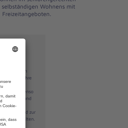
e selbständigen Wohnens mit
 Freizeitangeboten.
ungen
gerechtes
selbständigen
g vereint. Ihre
 räumlich
Freiräume ebenso
Sicherheit und
4-Stunden-
sofort jemand zur
 benötigen sollten.
teten