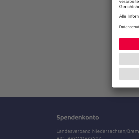
Spendenkonto
Landesverband Niedersachsen/Bre
BIC: BFSWDE33XXX