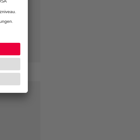
dern Spaß
mit den