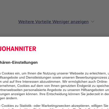
Weitere Vorteile
Weniger anzeigen
rwartet Sie
gesucht: Für unsere Ganztagsstandorte in Neustadt am Rüben
e, Eilvese, Otternhagen, Hagen, Mandelsloh/Helstorf) suchen
äfte (m/w/d), die Lust haben, ihre Hobbys wie Gärtnern, The
um Beruf zu machen. Auch Quereinsteiger sind herzlich wil
e unsere Ganztagswelt aktiv mit:
g der Entwicklung und des Sozialverhaltens der Kinder