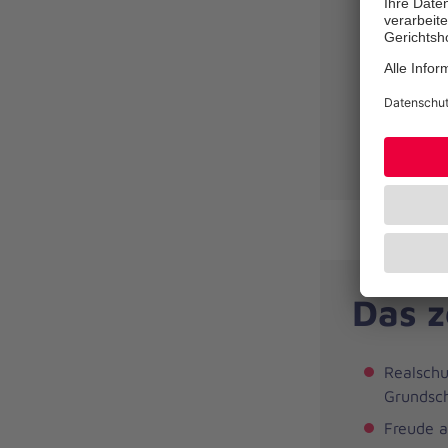
Planung,
machen
Mitwirku
Unterstü
Vertraue
Kindern 
Das z
Realschu
Grundsch
Freude a