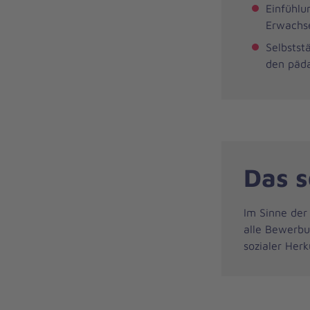
Einfühlu
Erwachs
Selbstst
den päda
Das s
Im Sinne der
alle Bewerbun
sozialer Herk