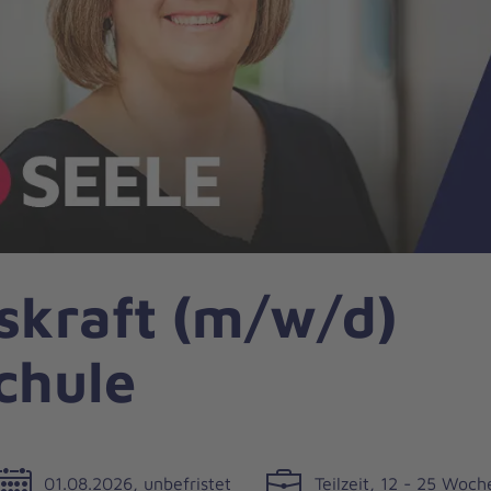
skraft (m/w/d)
chule
01.08.2026, unbefristet
Teilzeit, 12 - 25 Woc