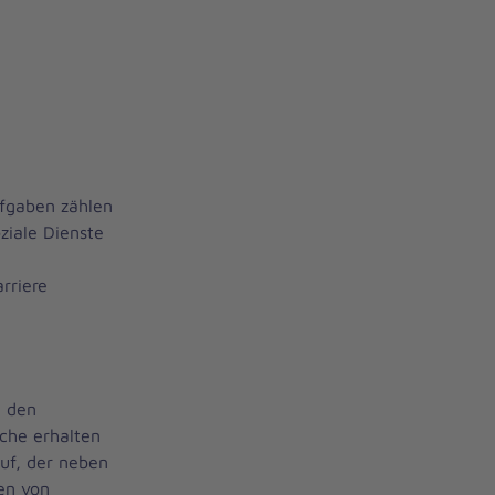
ufgaben zählen
ziale Dienste
rriere
n den
che erhalten
uf, der neben
en von