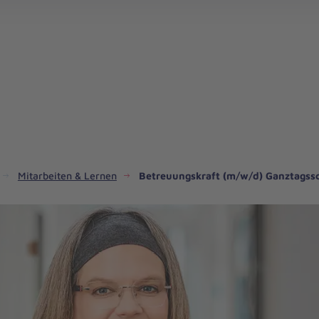
Regionalverband Niedersachsen Mitte
Mitarbeiten & Lernen
Betreuungskraft (m/w/d) Ganztagss