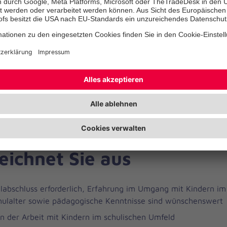
 Vorbereitung und Durchführung von Angeboten, die den Kin
ng bei der Planung einer ansprechenden Ferienbetreuung
tzung bei den Hausaufgaben
nsvolle Zusammenarbeit und ein enger Austausch im Team, 
sowie deren Eltern und den Mitarbeiter*innen der Schule
eichnet Sie aus
labschluss erforderlich, Erfahrung im Umgang mit Kindern im
ulalter sowie pädagogische Kenntnisse sind wünschenswert
n der Arbeit mit Kindern im schulischen Umfeld