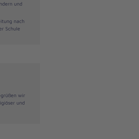
ndern und
eitung nach
er Schule
egrüßen wir
igiöser und