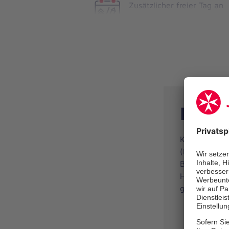
Zusätzlicher freier Tag an
Heiligabend und Silvester
Das e
Kreativität 
(Michael End
Betreuungskr
Handwerken z
gestalten Si
Förderun