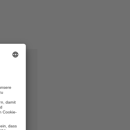
berge
 wir
ater oder
lkommen,