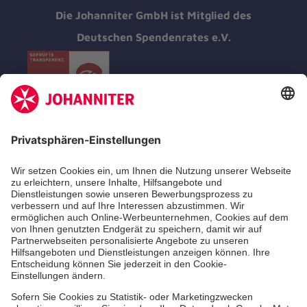
Die Johanniter GmbH ist Mitglied des
Deutschen Spendenrates e.V.
Kununu Top Company 2026
Medizin & Pflege
Zentren
Patienten