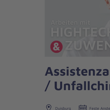
Assistenza
/ Unfallch
Duisburg
Feste Anste