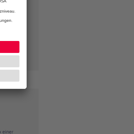
 Geriatrie
die und
e
 einer