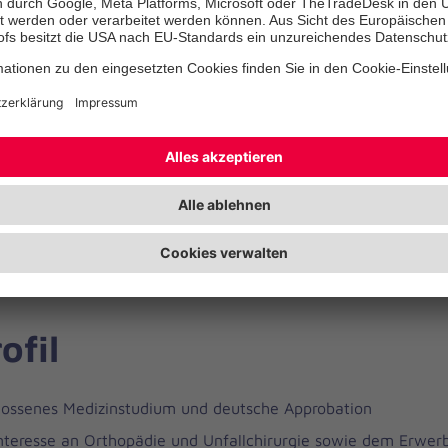
rstellungschirurgie
iertes Alters-Trauma-Zentrum in Kooperation mit der Klinik für
ogeriatrie
iterbildungsermächtigung für den Facharzt (m/w/d) „Orthopä
irurgie“ sowie 18 Monate für die Zusatzbezeichnung „Speziell
rurgie“
ort ist ein Notarzteinsatzfahrzeug stationiert
ofil
ossenes Medizinstudium und deutsche Approbation
nteresse an Orthopädie und Unfallchirurgie sowie dem Erwerb