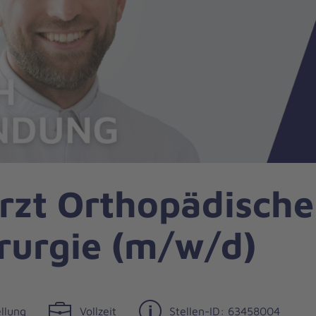
rzt Orthopädische
irurgie (m/w/d)
llung
Vollzeit
Stellen-ID: 63458004