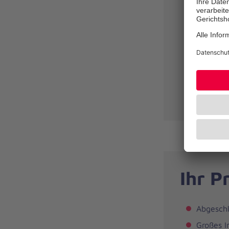
Wiederhe
Zertifiz
und Neur
Volle We
Unfallch
Unfallchi
Am Stand
Ihr Pr
Abgeschl
Großes I