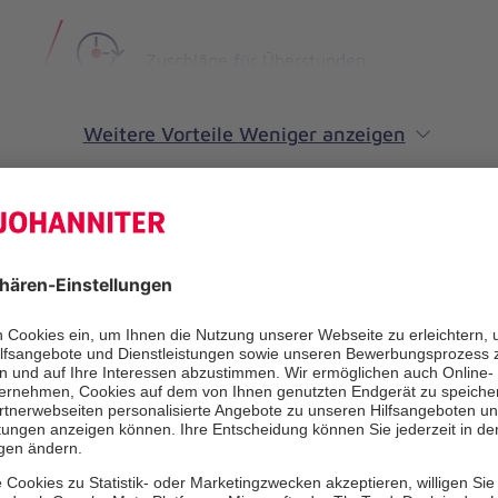
Zuschläge für Überstunden
Weitere Vorteile
Weniger anzeigen
Aufgaben
des Behandlungsspektrum der orthopädischen Chirurgie und
irurgie (mit Ausnahme der Hüft- und Knieendoprothetik bis J
nkte: arthroskopische Operationen an Schulter, Knie und Hü
haltende sowie gelenkersetzende Eingriffe an der Schulter
urgische und fußchirurgische Eingriffe