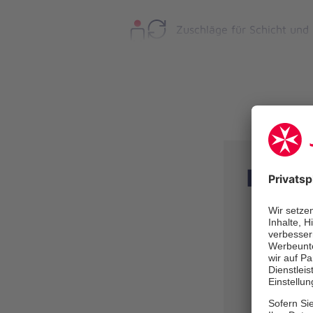
Zuschläge für Schicht und
Wechselschicht
Ihre 
Umfassen
Unfallch
Schwerpu
Gelenker
Handchir