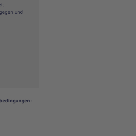
it
tgegen und
sbedingungen: