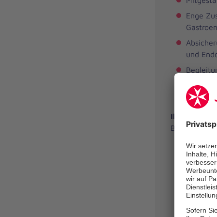
Mitgesta
Enge Zus
Gastroen
Absicher
und End
Begleitu
Ihr besonde
Bereich der 
Aufbau e
Entwickl
Etablier
Versorg