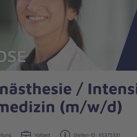
nästhesie / Inten
medizin (m/w/d)
llung
Vollzeit
Stellen-ID: 65375331