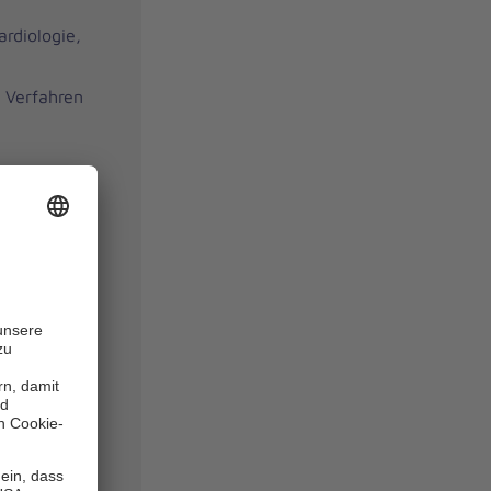
rdiologie,
r Verfahren
ofil im
rums
ngebote
reifenden