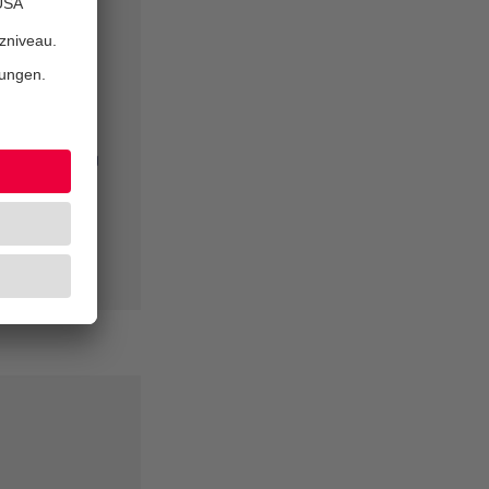
en Versorgung
nklang mit
sorgungsnetz