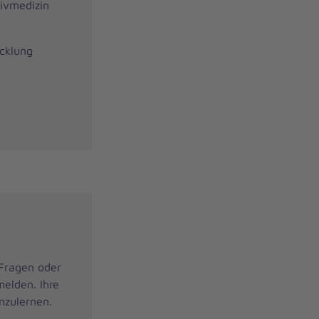
sivmedizin
icklung
 Fragen oder
melden. Ihre
nzulernen.