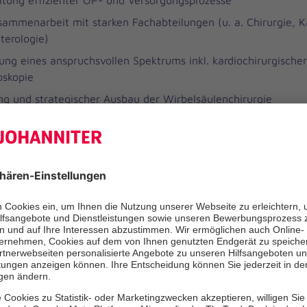
ltung effizienter OP- und Versorgungsprozesse
ammenarbeit mit starken Fachabteilungen (u. a. Chirurgie, Ka
terologie)
ung eines anspruchsvollen Spektrums inkl. kardiochirurgische
oskopie
ng und strategischer Ausbau der Wirbelsäulenchirurgie
rer Hebel
– Sie erhalten die Möglichkeit, ein eigenständiges Pr
Schmerzmedizin zu entwickeln:
iner Schmerzklinik bzw. eines interdisziplinären Schmerzzent
ung multimodaler, stationärer und ambulanter Versorgungsa
ung regionaler Netzwerke und Perspektiven der sektorenüberg
ung