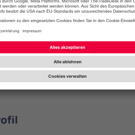
wortung
sche und organisatorische Gesamtverantwortung der Klinik
und Weiterentwicklung Ihres Teams
ellung einer qualitativ hochwertigen und patientenorientiert
twortung für die wirtschaftliche Entwicklung der Klinik im Ei
scher Qualität
ierung der Klinik innerhalb des Hauses und im regionalen Ver
ofil