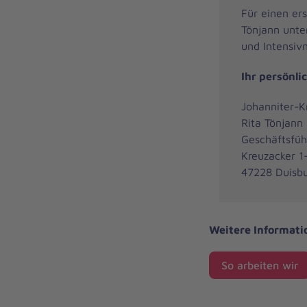
Für einen er
Tönjann unte
und Intensiv
Ihr persönli
Johanniter-
Rita Tönjann
Geschäftsfüh
Kreuzacker 1
47228 Duisb
Weitere Informati
So arbeiten wir