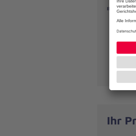
Ihre Verant
Medizini
Führung 
Sicherst
Mitveran
medizini
Position
Ihr Pr