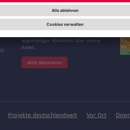
Jetzt abonnieren
Zer
Unf
Der Newsletter informiert Sie in
regelmäßigen Abständen über unsere
Arbeit.
00
Jetzt abonnieren
Projekte deutschlandweit
Vor Ort
Down