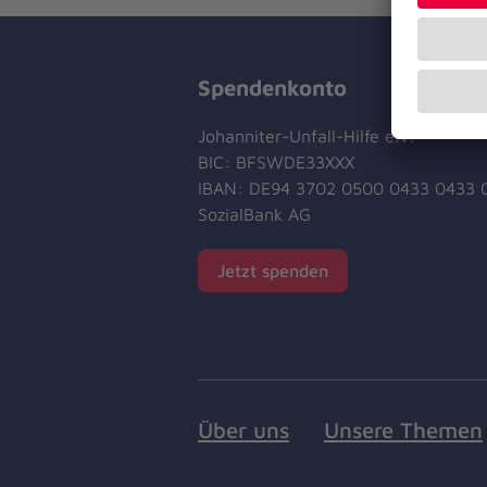
Spendenkonto
Johanniter-Unfall-Hilfe e.V.
BIC: BFSWDE33XXX
IBAN: DE94 3702 0500 0433 0433 
SozialBank AG
Jetzt spenden
Über uns
Unsere Themen