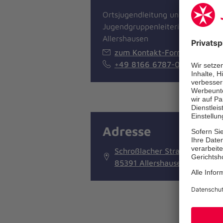
Ortsjugendleitung und
Jugendgruppenleiterin
Allershausen
zum Kontakt-Formular
+49 8166 6787-0
Adresse
Schroßlacher Straße 3
85391 Allershausen