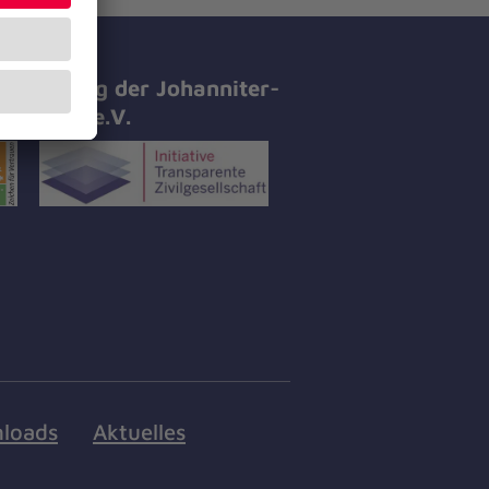
tifizierung der Johanniter-
all-Hilfe e.V.
loads
Aktuelles