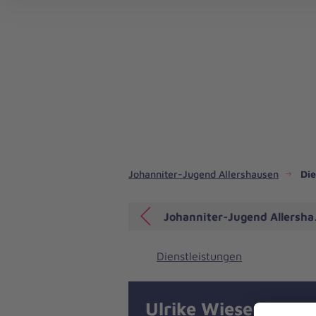
Johanniter-Jugend Baden-Württemberg
Johanniter-Jugend Hessen/Rheinland-Pfalz/Saar
Johanniter-Jugend Allershausen
Die
Johanniter-Jugend Allersh
Dienstleistungen
Ulrike Wieser