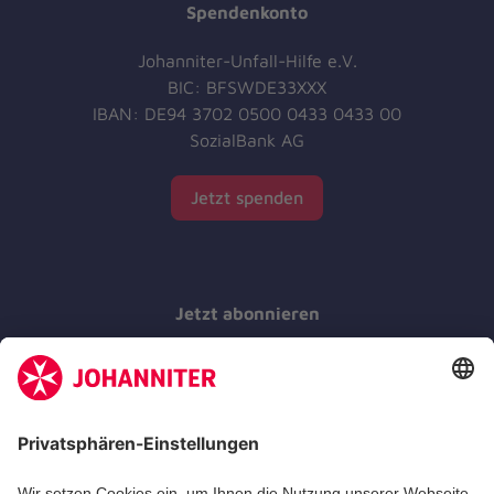
Spendenkonto
Johanniter-Unfall-Hilfe e.V.
BIC: BFSWDE33XXX
IBAN: DE94 3702 0500 0433 0433 00
SozialBank AG
Jetzt spenden
Jetzt abonnieren
Der Newsletter informiert Sie in regelmäßigen
Abständen über unsere Arbeit.
Jetzt abonnieren