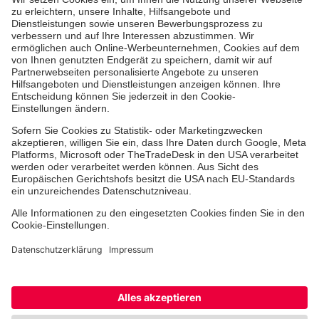
Zertifizierung der Johanniter-Unfall-Hilfe e.V.
Über uns
Themen
Länder
Mitmacher
Facebook
X
Instagram
Youtube
TikTok
LinkedIn
Cookie-Einstellungen
Datenschutz
Barrierefreiheit