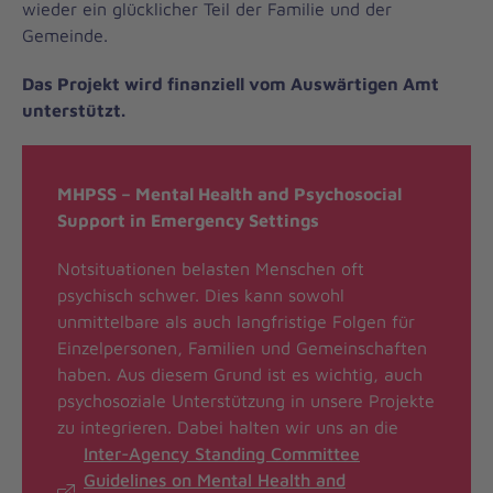
wieder ein glücklicher Teil der Familie und der
Gemeinde.
Das Projekt wird finanziell vom Auswärtigen Amt
unterstützt.
MHPSS – Mental Health and Psychosocial
Support in Emergency Settings
Notsituationen belasten Menschen oft
psychisch schwer. Dies kann sowohl
unmittelbare als auch langfristige Folgen für
Einzelpersonen, Familien und Gemeinschaften
haben. Aus diesem Grund ist es wichtig, auch
psychosoziale Unterstützung in unsere Projekte
zu integrieren. Dabei halten wir uns an die
Inter-Agency Standing Committee
Guidelines on Mental Health and