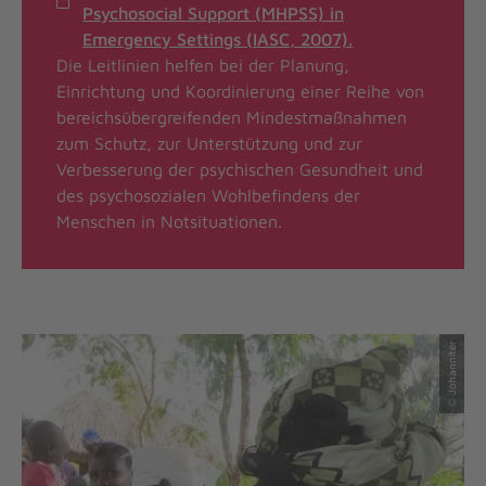
Psychosocial Support (MHPSS) in
Emergency Settings (IASC, 2007).
Die Leitlinien helfen bei der Planung,
Einrichtung und Koordinierung einer Reihe von
bereichsübergreifenden Mindestmaßnahmen
zum Schutz, zur Unterstützung und zur
Verbesserung der psychischen Gesundheit und
des psychosozialen Wohlbefindens der
Menschen in Notsituationen.
© Johanniter