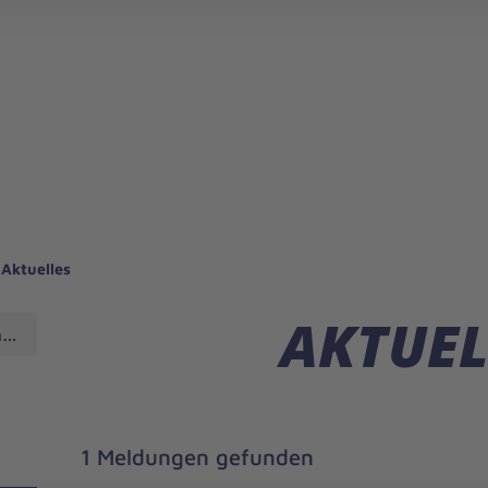
Johanniter-Jugend Niedersachsen/Bremen
Johanniter-Jugend 
Johanniter-Jugend Sachse
Aktuelles
AKTUEL
hes Land
1 Meldungen gefunden