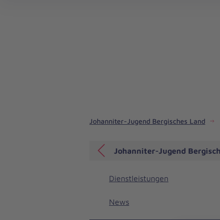
Johanniter-Jugend Baden-Württemberg
Johanniter-Jugend Hessen/Rheinland-Pfalz/Saar
Johanniter-Jugend Bergisches Land
Johanniter-Jugend Bergisc
Dienstleistungen
News