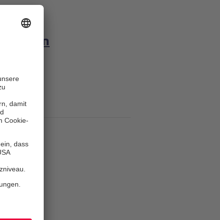
ugend in
ren