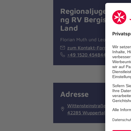
Regionaljugendleit
ng RV Bergisches
Land
Florian Muth und Leonie Klein
zum Kontakt-Formular
+49 1520 4548443
Adresse
Wittensteinstraße 53
42285 Wuppertal