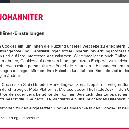
u
17.04.2023 | Johanniter-Jugend Bergisches Land
Neue Gruppe der Johanniter-J
Erkrath
Spiel, Spaß und Erste Hilfe für Kinder von 8-12 Jah
Mehr erfahren