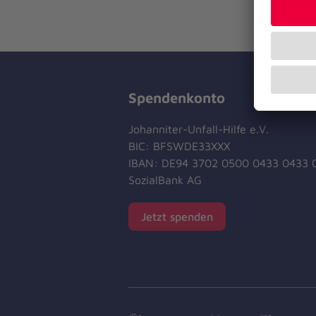
Spendenkonto
Johanniter-Unfall-Hilfe e.V.
BIC: BFSWDE33XXX
IBAN: DE94 3702 0500 0433 0433 
SozialBank AG
Jetzt spenden