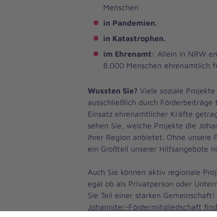
Menschen
in Pandemien.
in Katastrophen.
im Ehrenamt:
Allein in NRW en
8.000 Menschen ehrenamtlich f
Wussten Sie?
Viele soziale Projekt
ausschließlich durch Förderbeiträge 
Einsatz ehrenamtlicher Kräfte getra
sehen Sie, welche Projekte die Johan
Ihrer Region anbietet. Ohne unsere 
ein Großteil unserer Hilfsangebote n
Auch Sie können aktiv regionale Pro
egal ob als Privatperson oder Unte
Sie Teil einer starken Gemeinschaft
Johanniter-Fördermitgliedschaft find