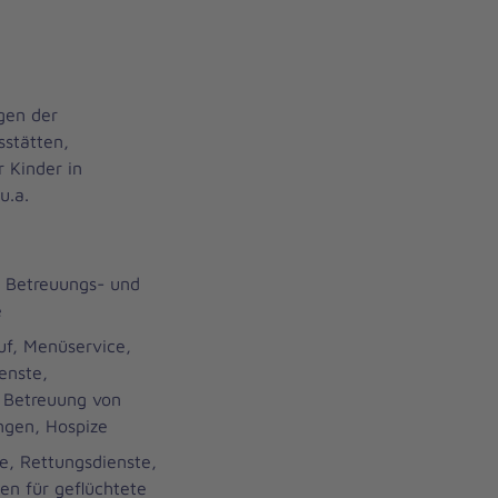
gen der
sstätten,
 Kinder in
u.a.
Betreuungs- und
e
f, Menüservice,
enste,
, Betreuung von
gen, Hospize
fe, Rettungsdienste,
en für geflüchtete