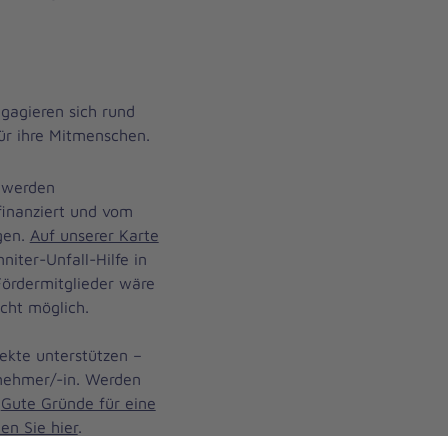
gagieren sich rund
ür ihre Mitmenschen.
e werden
finanziert und vom
gen.
Auf unserer Karte
niter-Unfall-Hilfe in
Fördermitglieder wäre
icht möglich.
jekte unterstützen –
rnehmer/-in. Werden
!
Gute Gründe für eine
en Sie hier
.