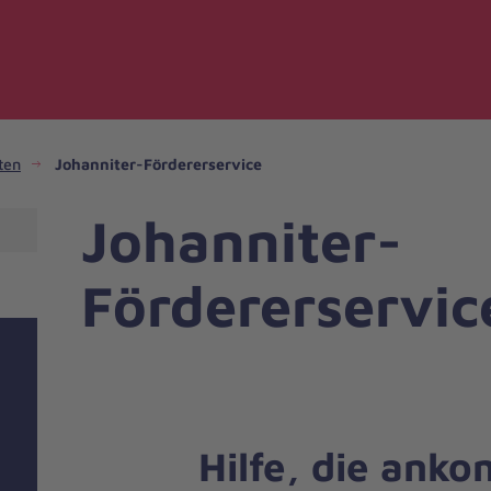
ten
Johanniter-Fördererservice
Johanniter-
Fördererservic
Hilfe, die ank