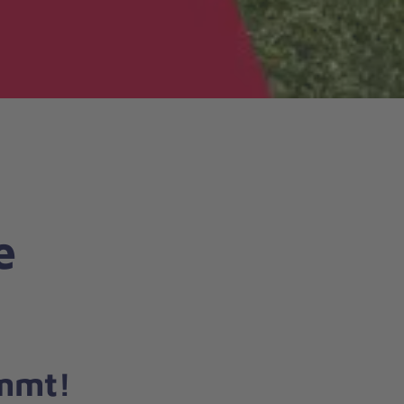
e
ommt!