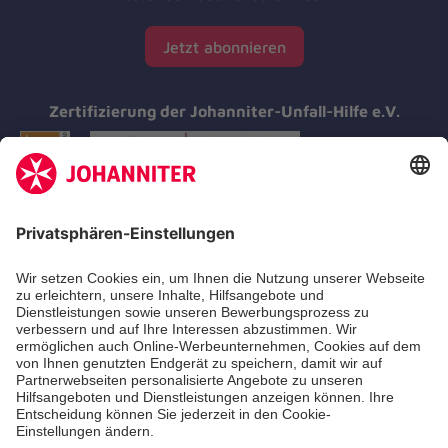
Jetzt abonnieren
Zertifizierung der Johanniter-Unfall-Hilfe e.V.
Aus- & Fortbildung
Erste-Hilfe-Kurse
Jobs & Ehrenamt
Freiwilligendienst