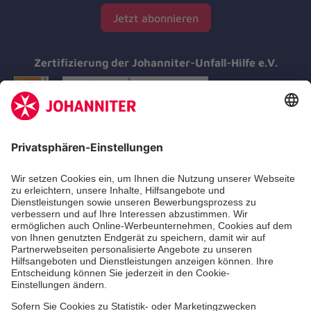
Jetzt abonnieren
Zertifizierung der Johanniter-Unfall-Hilfe e.V.
Aus- & Fortbildung
Erste-Hilfe-Kurse
Jobs & Ehrenamt
Freiwilligendienst
Spendenprojekte