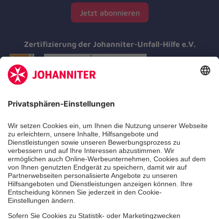
Jetzt abonnieren
Zertifizierung der Johanniter-Unfall-Hilfe e.V.
Aus- & Fortbildung
Erste-Hilfe-Kurse
Jobs & Ehrenamt
Freiwilligendienst
Spendenprojekte