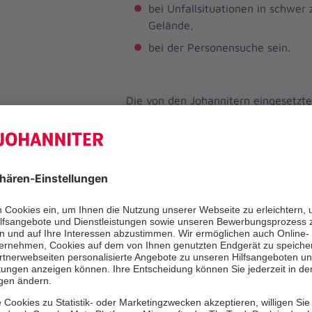
bei Unfallsituationen in schwer
Gelände,
bei der Personensuche sein.
Die von den Johannitern eingesetzt
ermöglichen:
Aufnahmen in der Dunkelheit un
Wetter,
großflächige Ausleuchtung der Ei
Foto- und Videoaufnahmen bis 
Live-Stream der Bilder und Vid
an Leitstellen und Einsatzleitwa
Die SEG F.L.I.G.H.T. ist Bestandteil 
(SchnellEinsatzGruppe) Führung d