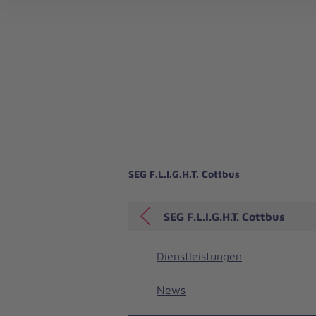
Landesverband Hessen/Rheinland-Pfalz/Saar
SEG F.L.I.G.H.T. Cottbus
SEG F.L.I.G.H.T. Cottbus
Dienstleistungen
News