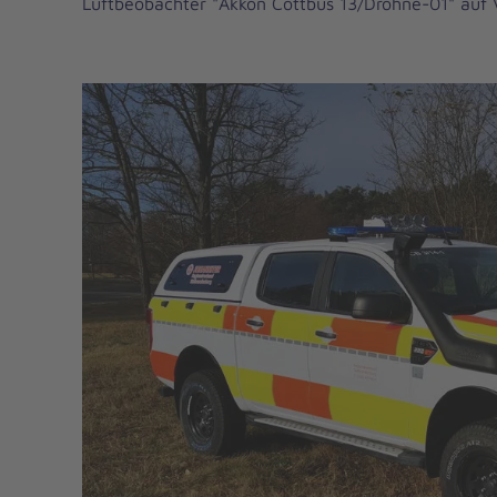
Luftbeobachter "Akkon Cottbus 13/Drohne-01" auf 