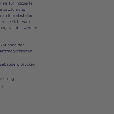
als für indizierte
insatzführung,
an Einsatzstellen
it viele Orte vom
 begutachtet werden
ikationen der
satzmöglichkeiten:
Gebäuden, Brücken,
achtung,
ei