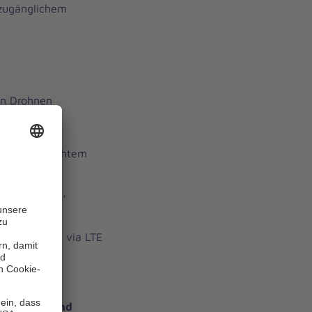
 zugänglichem
en Drohnen
d bei schlechtem
nsatzstellen,
4K,
eoaufnahmen via LTE
gen.
der SEG
es Brand- und