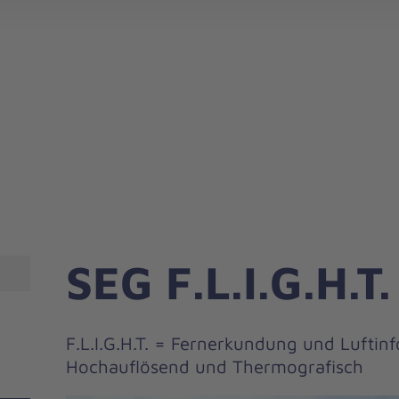
Landesverband Sachsen-Anhalt/Thüringen
Landesverband 
SEG F.L.I.G.H.T
F.L.I.G.H.T. = Fernerkundung und Lufti
Hochauflösend und Thermografisch