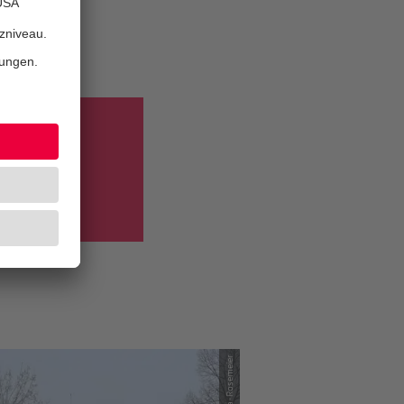
ottbus.
s zu den
n und