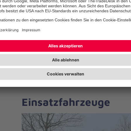
Katastrophenschutzes der Stadt C
Downloadtipp: Flyer mit Info
vorgehaltenen Drohnentype
Alarmierung
.
Einsatzfahrzeuge